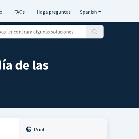
io
FAQs
Haga preguntas
Spanish
ía de las
Print