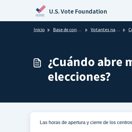
Saltar al contenido principal
U.S. Vote Foundation
Inicio
Base de conocimientos
Votantes nacionales en EE.UU.
Ce
¿Cuándo abre mi
elecciones?
Las horas de apertura y cierre de los centro